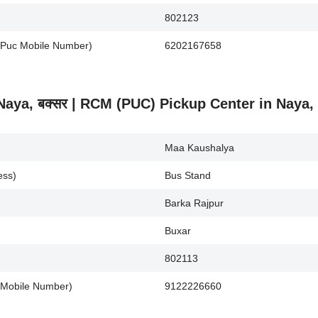
802123
a Puc Mobile Number)
6202167658
.) Naya, बक्सर | RCM (PUC) Pickup Center in Naya
Maa Kaushalya
ess)
Bus Stand
Barka Rajpur
Buxar
802113
a Mobile Number)
9122226660