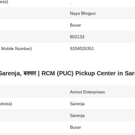
ess)
.
Naya Bhojpur
Buxar
802133
uc Mobile Number)
9204025351
.) Sarenja, बक्सर | RCM (PUC) Pickup Center in Sa
Anmol Enterprises
ddress)
Sarenja
Sarenja
Buxar