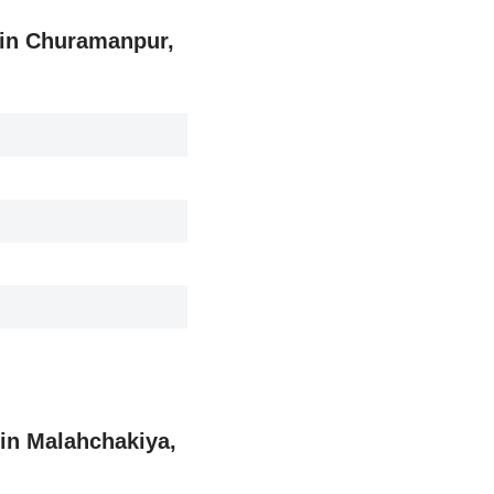
r in Churamanpur,
r in Malahchakiya,