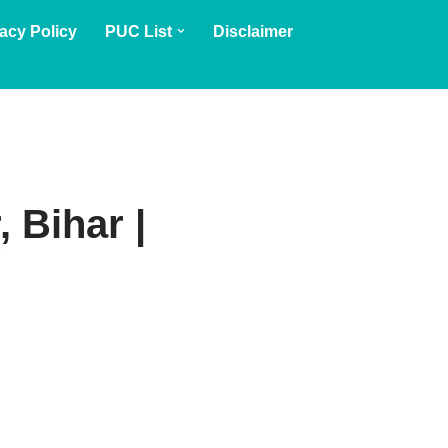
acy Policy
PUC List
Disclaimer
 Bihar |