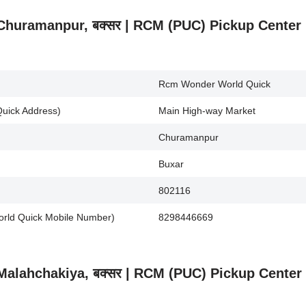
ी.) Churamanpur, बक्सर | RCM (PUC) Pickup Cente
Rcm Wonder World Quick
uick Address)
Main High-way Market
Churamanpur
Buxar
802116
World Quick Mobile Number)
8298446669
.) Malahchakiya, बक्सर | RCM (PUC) Pickup Cente