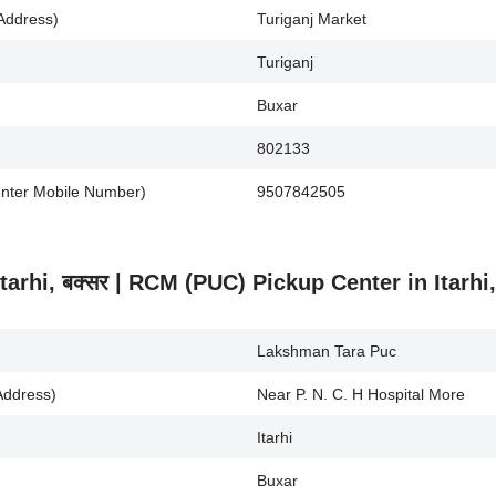
 Address)
Turiganj Market
Turiganj
Buxar
802133
 Center Mobile Number)
9507842505
) Itarhi, बक्सर | RCM (PUC) Pickup Center in Itarhi
Lakshman Tara Puc
Address)
Near P. N. C. H Hospital More
Itarhi
Buxar