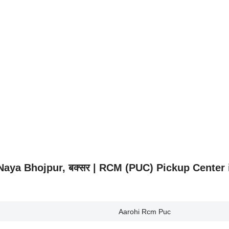
.) Naya Bhojpur, बक्सर | RCM (PUC) Pickup Center
Aarohi Rcm Puc