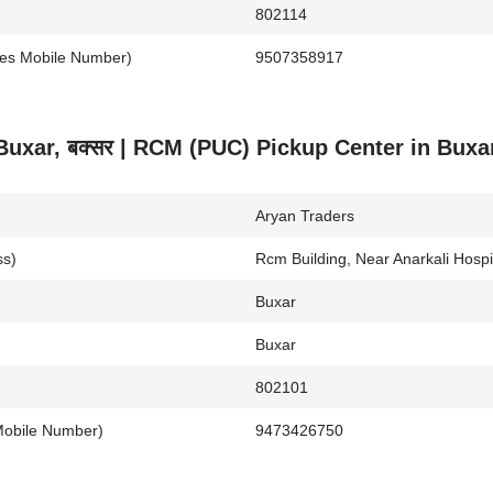
802114
rises Mobile Number)
9507358917
.) Buxar, बक्सर | RCM (PUC) Pickup Center in Buxa
Aryan Traders
ss)
Rcm Building, Near Anarkali Hospi
Buxar
Buxar
802101
s Mobile Number)
9473426750