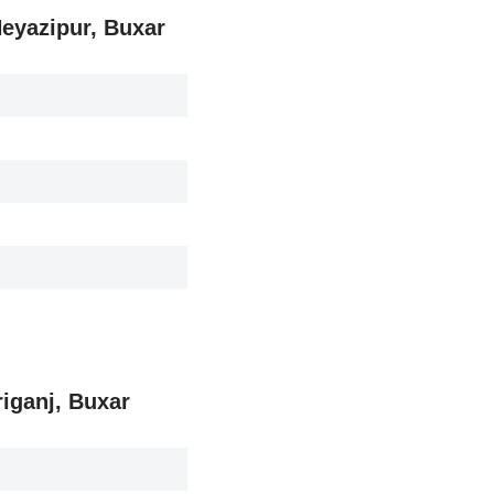
 Neyazipur, Buxar
riganj, Buxar