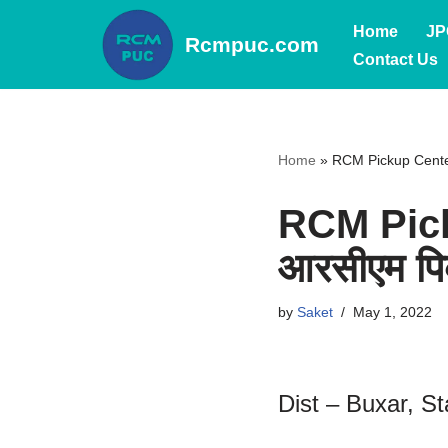
Home
JP
Rcmpuc.com
Skip
Contact Us
to
content
Home
»
RCM Pickup Center Li
RCM Pick
आरसीएम पिकअ
by
Saket
May 1, 2022
Dist – Buxar, St